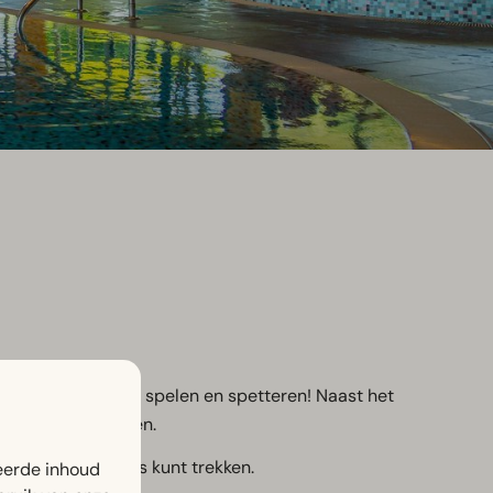
it om te zwemmen, spelen en spetteren! Naast het
rtabele ligstoelen.
 rustig je rondjes kunt trekken.
eerde inhoud