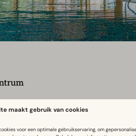
ntrum
!
te maakt gebruik van cookies
even in ons overdekte zwembad. Het verwarmde water nodigt u
nse sauna, het stoombad of lekker liggen op één van de comfo
uur is het zwembad exclusief voor baantjeszwemmers, zodat je
ookies voor een optimale gebruikservaring, om gepersonalis