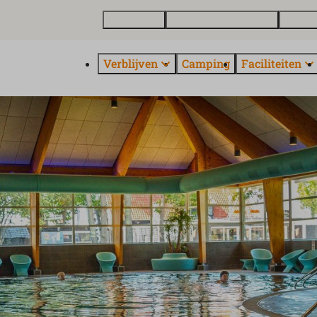
Plattegrond
Vakantiewoning kopen
Over E
Verblijven
Camping
Faciliteiten