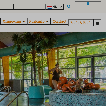
uroParcs
Ontdek alle parken
NL
Mijn EuroParcs
Omgeving
Parkinfo
Contact
Zoek & Boek