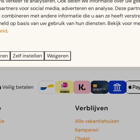
ns verkeer te analyseren. Ook delen we informatie over uw ge
rust te komen. Reserveren is eenvoudig te doen bij de recepti
partners voor social media, adverteren en analyse. Deze part
ijn beschikbaar bij de receptie. Voor slechts €18,75 kun je 2
combineren met andere informatie die u aan ze heeft verstrek
ld op basis van uw gebruik van hun diensten. Bekijk voor me
eid
.
eren
Zelf instellen
Weigeren
Veilig betalen
e
Verblijven
ie
Alle vakantiehuizen
Kamperen
Chalet