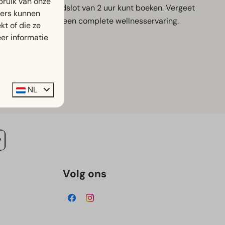
bruik van onze
e, waar je een tijdslot van 2 uur kunt boeken. Vergeet
ners kunnen
 uur genieten van een complete wellnesservaring.
t of die ze
er informatie
NL
Volg ons