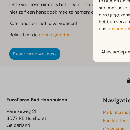
te bieden en o
Onze wellnessruimte is het ideale plekje om helemaal tot 
site met onze 
niet zelf een handdoek mee te nemen; extra handdoeken z
deze gegevens 
hebben verzame
Kom langs en laat je verwennen!
ons
privacybel
Bekijk hier de
openingstijden
.
Alles accept
Reserveren wellness
Navigati
EuroParcs Bad Hoophuizen
Varelseweg 211
Parkinformat
8077 RB Hulshorst
Faciliteiten
Gelderland
Omgeving