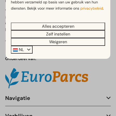
EuroParcs Bad Hoophuizen
hebben verzameld op basis van uw gebruik van hun
diensten. Bekijk voor meer informatie ons
privacybeleid
.
Varelseweg 211
8077 RB Hulshorst
Gelderland
Alles accepteren
Nederland
Zelf instellen
Weigeren
Telefoon:
+31 (0)88 055 15 92
NL
Onderdeel van:
Navigatie
Verblijven