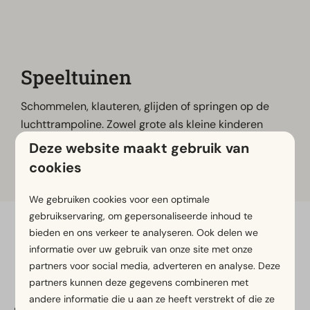
Speeltuinen
Schommelen, klauteren, glijden of springen op de
luchttrampoline. Zowel grote als kleine kinderen
vermaken zich prima op de speeltoestellen bij het
Deze website maakt gebruik van
strand.
cookies
We gebruiken cookies voor een optimale
gebruikservaring, om gepersonaliseerde inhoud te
bieden en ons verkeer te analyseren. Ook delen we
Veilig betalen
informatie over uw gebruik van onze site met onze
partners voor social media, adverteren en analyse. Deze
partners kunnen deze gegevens combineren met
andere informatie die u aan ze heeft verstrekt of die ze