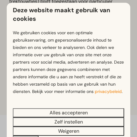
trektouwtjes) blijft toegestaan voor particulier
Deze website maakt gebruik van
gebruik. Professionele vuurwerkshows kunnen
plaatsvinden wanneer hiervoor de benodigde
cookies
vergunningen zijn verleend.
We gebruiken cookies voor een optimale
Houd er rekening mee dat ons vuurwerkvrije beleid
gebruikservaring, om gepersonaliseerde inhoud te
uitsluitend geldt binnen de grenzen van het park.
bieden en ons verkeer te analyseren. Ook delen we
Buiten het park kunnen, afhankelijk van de lokale
informatie over uw gebruik van onze site met onze
situatie en regelgeving, professionele
partners voor social media, adverteren en analyse. Deze
vuurwerkshows plaatsvinden en kan toegestaan F1-
partners kunnen deze gegevens combineren met
vuurwerk worden gebruikt.
andere informatie die u aan ze heeft verstrekt of die ze
hebben verzameld op basis van uw gebruik van hun
Belangrijk:
Op het park zelf is géén vuurwerk
diensten. Bekijk voor meer informatie ons
privacybeleid
.
toegestaan, ook geen F1-vuurwerk.
Alles accepteren
Zelf instellen
Weigeren
Veilig betalen