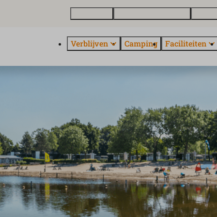
Plattegrond
Vakantiewoning kopen
Over E
Verblijven
Camping
Faciliteiten