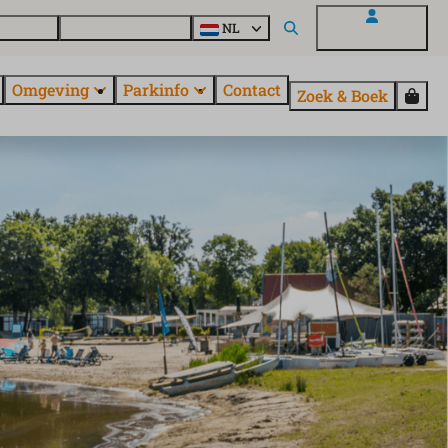
uroParcs
Ontdek alle parken
NL
Mijn EuroParcs
Omgeving
Parkinfo
Contact
Zoek & Boek