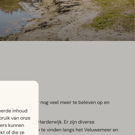
eltuin. Echter is er nog veel meer te beleven op en
eerde inhoud
bruik van onze
n het zuiden aan Harderwijk. Er zijn diverse
ners kunnen
ke recreatieplekken te vinden langs het Veluwemeer en
t of die ze