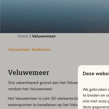
Home
Veluwemeer
Veluwemeer, Nederland
Veluwemeer
Deze websi
Ons vakantiepark grenst aan het Veluwemeer. Hier is het h
rondom het Veluwemeer!
We gebruiken c
te bieden en o
Het Veluwemeer is ruim 30 vierkante kilometer groot en is
site met onze 
watersporten te beoefenen op het Veluwemeer, zoals wind
deze gegevens 