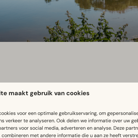
te maakt gebruik van cookies
eerlijk genieten op het zandstrand, in het water en in de spe
ookies voor een optimale gebruikservaring, om gepersonalis
ns verkeer te analyseren. Ook delen we informatie over uw ge
 een langwerpig meer. In het noorden grenst het aan Elburg, i
partners voor social media, adverteren en analyse. Deze part
surfen, suppen of waterskiën. Daarnaast zijn er diverse leu
combineren met andere informatie die u aan ze heeft verstrek