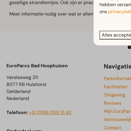
gezellige strandtentjes. Ook zijn er prachtige wandel of 
hebben verzame
ons
privacybel
Meer informatie nodig over wat er allemaal te doen is o
Alles accept
Navigati
EuroParcs Bad Hoophuizen
Varelseweg 211
Parkinformat
8077 RB Hulshorst
Faciliteiten
Gelderland
Omgeving
Nederland
Reviews
Mijn EuroPar
Telefoon:
+31 (0)88 055 15 92
Vertrouwelij
Contact