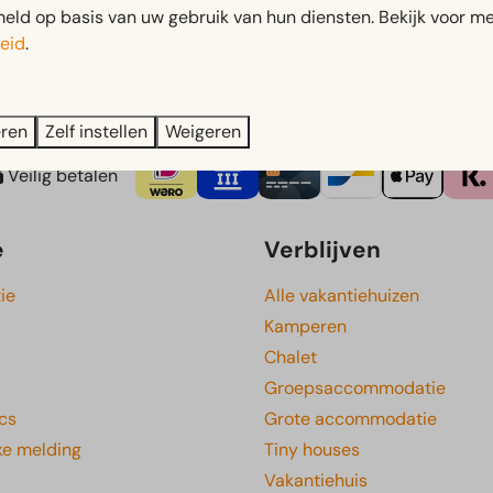
fietsroutes rondom het meer. Geniet van alles wat de natuur d
ld op basis van uw gebruik van hun diensten. Bekijk voor me
eid
.
p of rondom het Veluwemeer? Of bijvoorbeeld een sup of bootje
eren
Zelf instellen
Weigeren
Veilig betalen
e
Verblijven
ie
Alle vakantiehuizen
Kamperen
Chalet
Groepsaccommodatie
cs
Grote accommodatie
ke melding
Tiny houses
Vakantiehuis