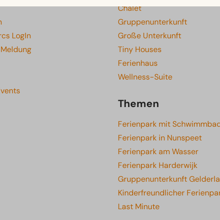
Chalet
n
Gruppenunterkunft
rcs LogIn
Große Unterkunft
e Meldung
Tiny Houses
Ferienhaus
Wellness-Suite
Events
Themen
Ferienpark mit Schwimmba
Ferienpark in Nunspeet
Ferienpark am Wasser
Ferienpark Harderwijk
Gruppenunterkunft Gelderl
Kinderfreundlicher Ferienpa
Last Minute