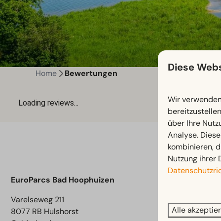
Diese Webs
Home
Bewertungen
Wir verwenden 
bereitzustelle
über Ihre Nutz
Analyse. Diese
kombinieren, d
Nutzung ihrer 
Datenschutzric
Navigati
EuroParcs Bad Hoophuizen
Varelseweg 211
Information
Alle akzeptie
8077 RB Hulshorst
Einrichtung