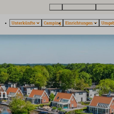
Karte
Ferienhaus kaufen
Über Euro
Unterkünfte
Camping
Einrichtungen
Umge
en