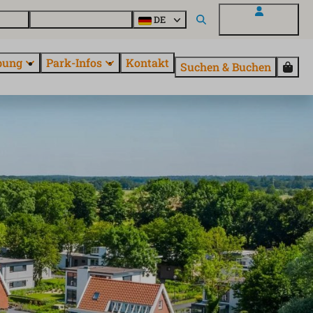
Parcs
Alle Parks entdecken
DE
Mein EuroParcs
bung
Park-Infos
Kontakt
Suchen & Buchen