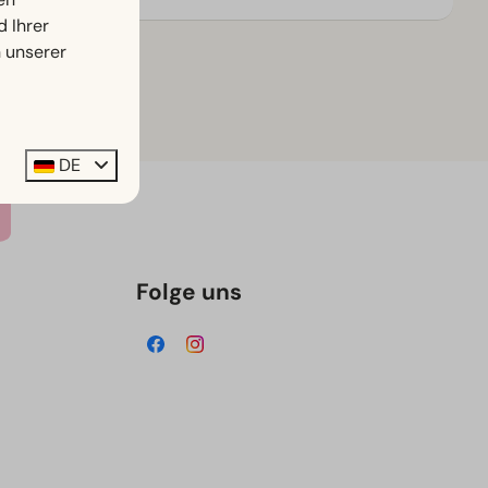
d Ihrer
n unserer
DE
Folge uns