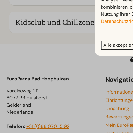
kombinieren, d
Nutzung ihrer 
Kidsclub und Chillzone
Datenschutzric
Alle akzeptie
Navigati
EuroParcs Bad Hoophuizen
Varelseweg 211
Information
8077 RB Hulshorst
Einrichtung
Gelderland
Umgebung
Niederlande
Bewertunge
Mein EuroPa
Telefon:
+31 (0)88 070 15 92