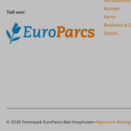
Vertraulich
Kontakt
Teil von:
Karte
Business & 
StayXL
·
© 2026 Ferienpark EuroParcs Bad Hoophuizen
Allgemeine Beding