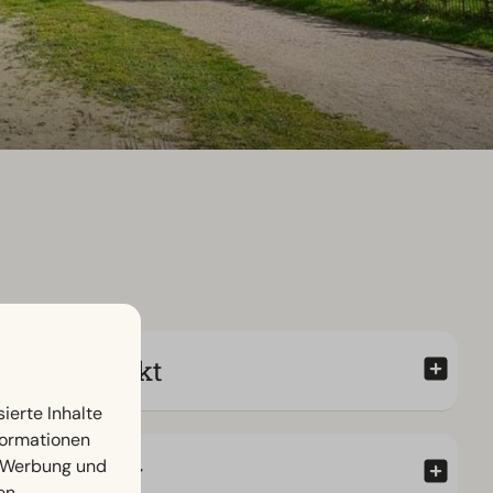
Minimarkt
ierte Inhalte
nformationen
, Werbung und
Snackbar
en