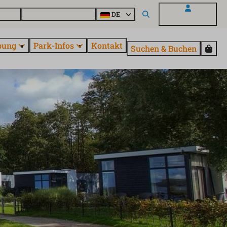
Parcs
Alle Parks entdecken
DE
Mein EuroParcs
bung
Park-Infos
Kontakt
Suchen & Buchen