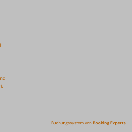
d
and
rk
Buchungssystem von
Booking Experts