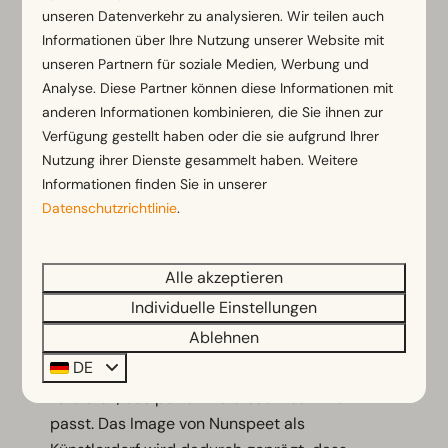
unseren Datenverkehr zu analysieren. Wir teilen auch
Künstlerischer Touch
Informationen über Ihre Nutzung unserer Website mit
Die Sommermärkte unterscheiden sich von
unseren Partnern für soziale Medien, Werbung und
anderen Straßenmärkten und haben einen
Analyse. Diese Partner können diese Informationen mit
deutlichen Nunspeeter Charakter. Durch die
anderen Informationen kombinieren, die Sie ihnen zur
Verfügung gestellt haben oder die sie aufgrund Ihrer
Entscheidung für eine neue Zusammenarbeit
Nutzung ihrer Dienste gesammelt haben. Weitere
und besondere Zusatzaktivitäten haben die
Informationen finden Sie in unserer
NOS (Nunspeet Onderneemt Samen) und
Datenschutzrichtlinie
.
Nunspeet uit de Kunst einen neuen Kurs
eingeschlagen. Auf diesen traditionell gut
besuchten Märkten können Sie nun also eine
Alle akzeptieren
etwas andere Atmosphäre und ein etwas
Individuelle Einstellungen
anderes Angebot erwarten. Wichtig ist auch
Ablehnen
das Angebot der Unternehmer aus Nunspeet
DE
selbst; sie haben natürlich schon viel Schönes
zu bieten, das perfekt zu diesem Jahrmarkt
passt. Das Image von Nunspeet als