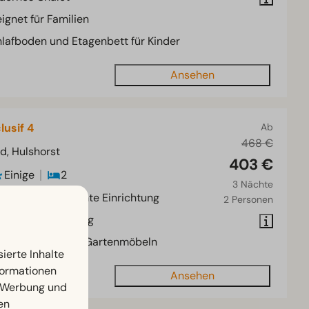
ignet für Familien
lafboden und Etagenbett für Kinder
Ansehen
lusif 4
Ab
468 €
d, Hulshorst
403 €
Einige
2
3 Nächte
erne und schlichte Einrichtung
2 Personen
äumige Aufteilung
oße Terrasse mit Gartenmöbeln
ierte Inhalte
nformationen
Ansehen
, Werbung und
en