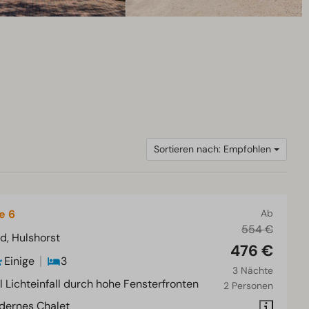
Sortieren nach: Empfohlen
e 6
Ab
554 €
d, Hulshorst
476 €
Einige
3
3 Nächte
l Lichteinfall durch hohe Fensterfronten
2 Personen
dernes Chalet