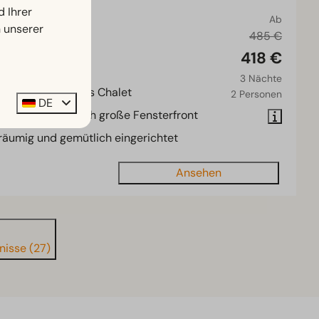
d Ihrer
4
Ab
n unserer
485 €
d, Hulshorst
418 €
Einige
2
3 Nächte
dernes L-förmiges Chalet
2 Personen
DE
l Lichteinfall durch große Fensterfront
äumig und gemütlich eingerichtet
Ansehen
nisse (27)