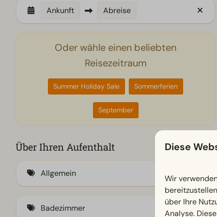
Ankunft
Abreise
Oder wähle einen beliebten
Reisezeitraum
Summer Holiday Sale
Sommerferien
September
Diese Webs
Über Ihren Aufenthalt
Allgemein
Wir verwenden 
bereitzustelle
Klimaanlage (12)
über Ihre Nutz
Badezimmer
Analyse. Diese