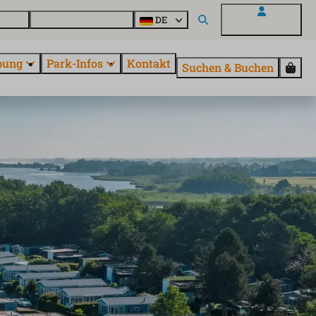
Parcs
Alle Parks entdecken
DE
Mein EuroParcs
bung
Park-Infos
Kontakt
Suchen & Buchen