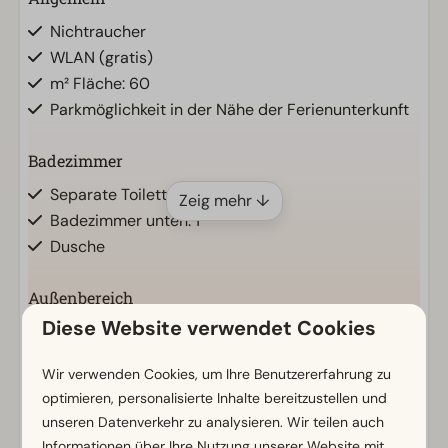
Nichtraucher
WLAN (gratis)
m² Fläche: 60
Parkmöglichkeit in der Nähe der Ferienunterkunft
Badezimmer
Separate Toiletten: 1
Zeig mehr ↓
Badezimmer unten: 1
Dusche
Außenbereich
Diese Website verwendet Cookies
Sonnenschirm
Terrasse
Energielabel(s)
Wir verwenden Cookies, um Ihre Benutzererfahrung zu
Garten
optimieren, personalisierte Inhalte bereitzustellen und
Gartenmöbel
unseren Datenverkehr zu analysieren. Wir teilen auch
Informationen über Ihre Nutzung unserer Website mit