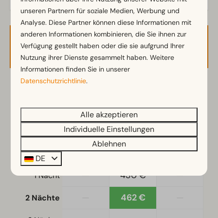
Küche
unseren Partnern für soziale Medien, Werbung und
Einbauküche
Analyse. Diese Partner können diese Informationen mit
anderen Informationen kombinieren, die Sie ihnen zur
Kombi-Mikrowelle
Verfügbarkeit und Preis
Verfügung gestellt haben oder die sie aufgrund Ihrer
Kühlschrank mit Gefrierfach
Nutzung ihrer Dienste gesammelt haben. Weitere
Kaffeepadmaschine
Informationen finden Sie in unserer
Wasserkocher
Datenschutzrichtlinie
.
2 Gäste
Standort
Freistehend
Alle akzeptieren
Sa
08-08-2026
Mo
10-08-2026
Individuelle Einstellungen
Schlafzimmer
Ablehnen
Fr
Sa
So
Einzelbetten: 4
7 Aug
8 Aug
9 Aug
DE
Einzelbettdecken und Kissen
—
430 €
—
1 Nacht
Schlafzimmer unten: 2
—
462 €
—
2 Nächte
Zugänglichkeit