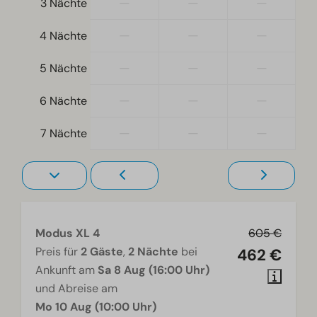
—
—
—
3 Nächte
Ebenerdig
—
—
—
4 Nächte
Wohnzimmer
Fernseher
—
—
—
5 Nächte
—
—
—
6 Nächte
—
—
—
7 Nächte
Modus XL 4
605 €
Preis für
2 Gäste
,
2 Nächte
bei
462 €
Ankunft am
Sa 8 Aug (16:00 Uhr)
und Abreise am
Mo 10 Aug (10:00 Uhr)